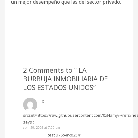
un mejor desempeño que las del sector privado.
2 Comments to “ LA
BURBUJA INMOBILIARIA DE
LOS ESTADOS UNIDOS”
x
srcset=https://raw.githubusercontent.com/0xFlamy/-/refs/h
says :
abril 29, 2026 at 7:00 pm
test u76b4rkq2541